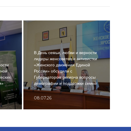
В День семьи, любви и верности
лидеры женсоветов и активистки
ности
«Женского движения Единой
В ра
тной
России» обсудили с
Росс
еских
Губернатором региона вопросы
Ярос
м»
демографии и поддержки семей
«На
08.07.26
11.0