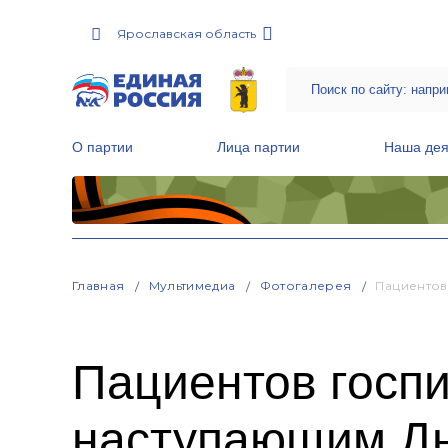
Ярославская область
О партии
Лица партии
Наша дея
Местные общественные приемные Партии
Руководитель Региональной обще
Народная программа «Единой России»
Главная
Мультимедиа
Фотогалерея
Пациентов
Пациентов госпи
наступающим Дн