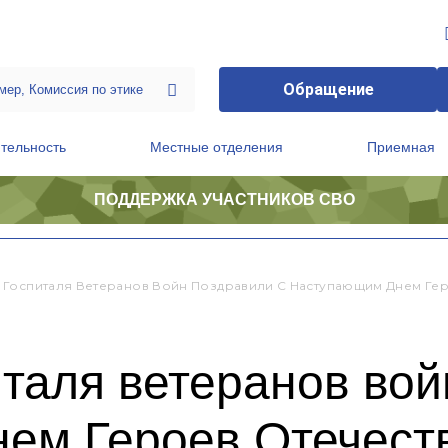
Обращение
тельность
Местные отделения
Приемная
ПОДДЕРЖКА УЧАСТНИКОВ СВО
ственной приемной Председателя Партии
Президиум регионального политического совета
 Госпиталя Ветеранов Войн Поздравили С Наступающим Днем Гер
таля ветеранов вой
ем Героев Отечест