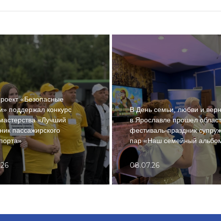
роект «Безопасные
и» поддержал конкурс
В День семьи, любви и вер
мастерства «Лучший
в Ярославле прошел облас
ник пассажирского
фестиваль-праздник супруж
порта»
пар «Наш семейный альбо
.26
08.07.26