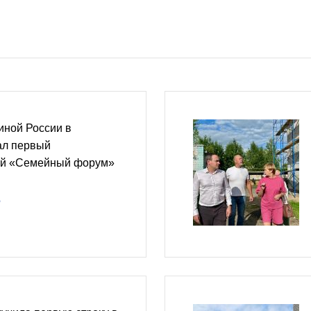
иной России в
ал первый
й «Семейный форум»
5