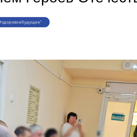
"#здоровоебудущее"