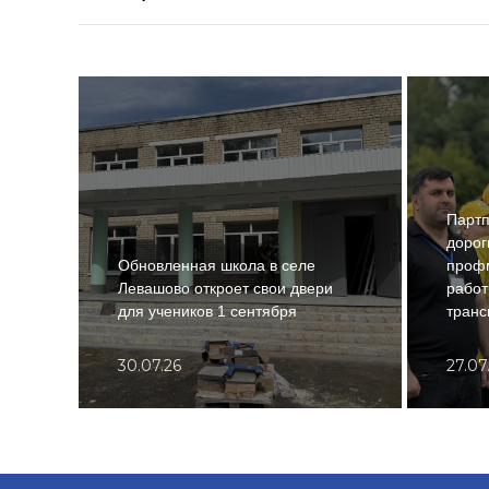
Партп
дорог
Обновленная школа в селе
проф
Левашово откроет свои двери
работ
для учеников 1 сентября
транс
30.07.26
27.07