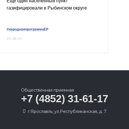
Ещё один населённый пункт
газифицировали в Рыбинском округе
#народнаяпрограммаЕР
05.08.26
Общественная приемная
+7 (4852) 31-61-17
г.Ярославль, ул.Республиканская, д. 7