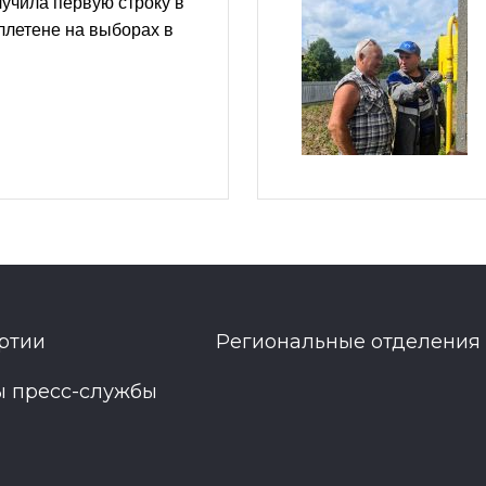
учила первую строку в
ллетене на выборах в
ртии
Региональные отделения
ы пресс-службы