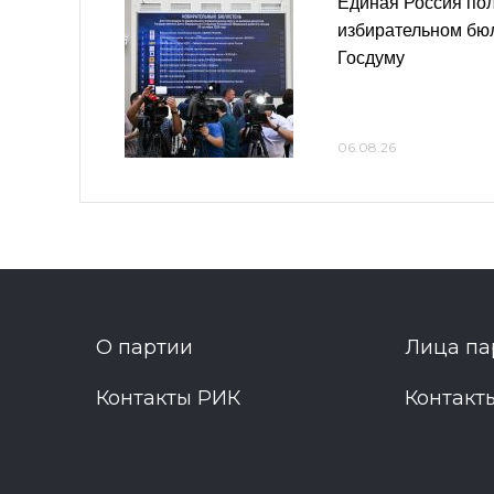
Единая Россия пол
избирательном бю
Госдуму
06.08.26
О партии
Лица па
Контакты РИК
Контакт