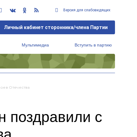
Версия для слабовидящих
Личный кабинет сторонника/члена Партии
Мультимедиа
Вступить в партию
Региональный исполнительный комитет
оев Отечества
н поздравили с
ва