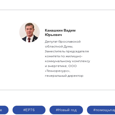
Канашкин Вадим
Юрьевич
Депутат Ярославской
областной Думы,
Заместитель председателя
комитета по жилищно-
коммунальному комплексу
и энергетике, ООО
«Техноресурс»,
генеральный директор
е
#ЕР76
#Новый год
#помощьпа