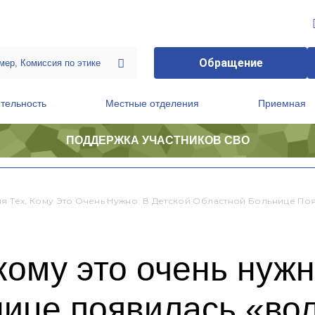
Обращение
тельность
Местные отделения
Приемная
ПОДДЕРЖКА УЧАСТНИКОВ СВО
ственной приемной Председателя Партии
Президиум регионального политического совета
ля Тех, Кому Это Очень Нужно: В Детской Областной Больнице П
кому это очень нужн
нице появилась «во