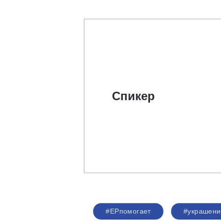
Спикер
#ЕРпомогает
#украшени