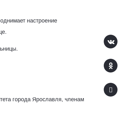
 поднимает настроение
це.
льницы.
тета города Ярославля, членам