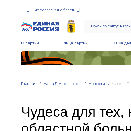
Ярославская область
О партии
Лица партии
Наша дея
Местные общественные приемные Партии
Руководитель Региональной обще
Народная программа «Единой России»
Главная
Наша Деятельность
Новости
Чудеса Д
Чудеса для тех, 
областной боль