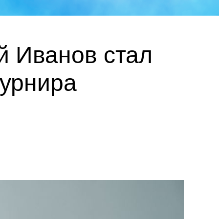
й Иванов стал
турнира