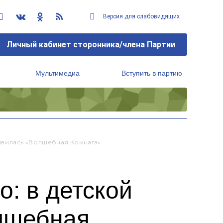
Версия для слабовидящих
Личный кабинет сторонника/члена Партии
Мультимедиа
Вступить в партию
Региональный исполнительный комитет
оявилась «волшебная Комната»
о: в детской
лшебная