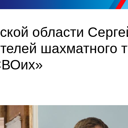
ской области Серге
ителей шахматного 
СВОих»