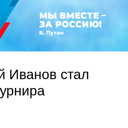
й Иванов стал
турнира