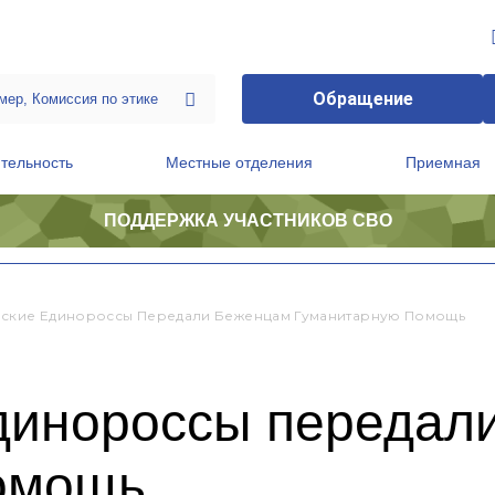
Обращение
тельность
Местные отделения
Приемная
ПОДДЕРЖКА УЧАСТНИКОВ СВО
ственной приемной Председателя Партии
Президиум регионального политического совета
ские Единороссы Передали Беженцам Гуманитарную Помощь
динороссы передал
омощь