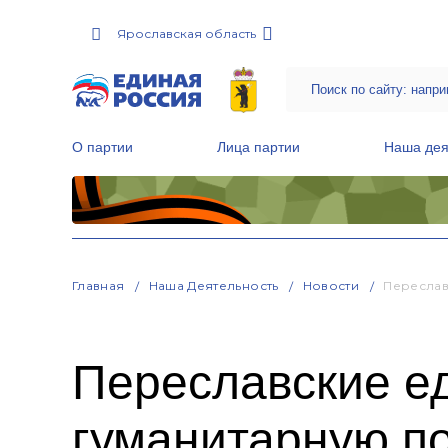
Ярославская область
О партии
Лица партии
Наша дея
Местные общественные приемные Партии
Руководитель Региональной обще
Народная программа «Единой России»
Главная
Наша Деятельность
Новости
Переслав
Переславские е
гуманитарную п