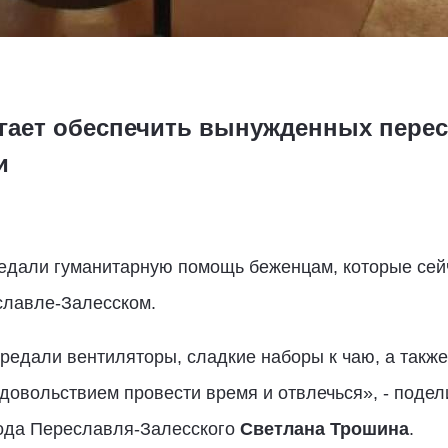
гает обеспечить вынужденных пере
и
едали гуманитарную помощь беженцам, которые сейч
славле-Залесском.
редали вентиляторы, сладкие наборы к чаю, а такж
удовольствием провести время и отвлечься», - поде
ода Переславля-Залесского
Светлана Трошина
.